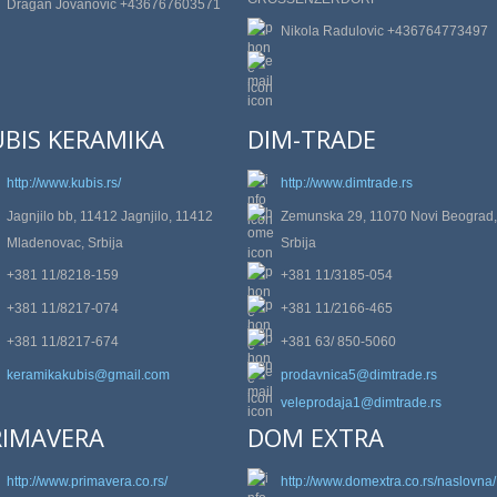
Dragan Jovanovic +436767603571
Nikola Radulovic +436764773497
UBIS KERAMIKA
DIM-TRADE
http://www.kubis.rs/
http://www.dimtrade.rs
Jagnjilo bb, 11412 Jagnjilo, 11412
Zemunska 29, 11070 Novi Beograd,
Mladenovac, Srbija
Srbija
+381 11/8218-159
+381 11/3185-054
+381 11/8217-074
+381 11/2166-465
+381 11/8217-674
+381 63/ 850-5060
keramikakubis@gmail.com
prodavnica5@dimtrade.rs
veleprodaja1@dimtrade.rs
RIMAVERA
DOM EXTRA
http://www.primavera.co.rs/
http://www.domextra.co.rs/naslovna/