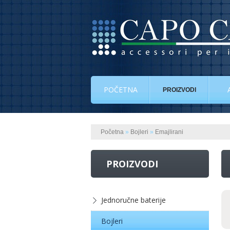
POČETNA
PROIZVODI
Početna
»
Bojleri
»
Emajlirani
PROIZVODI
Jednoručne baterije
Bojleri