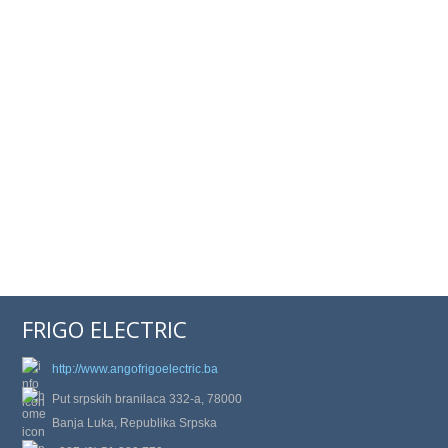
FRIGO ELECTRIC
http://www.angofrigoelectric.ba
Put srpskih branilaca 332-a, 78000
Banja Luka, Republika Srpska