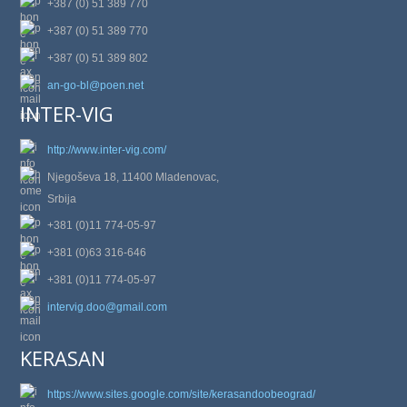
+387 (0) 51 389 770
+387 (0) 51 389 770
+387 (0) 51 389 802
an-go-bl@poen.net
INTER-VIG
http://www.inter-vig.com/
Njegoševa 18, 11400 Mladenovac,
Srbija
+381 (0)11 774-05-97
+381 (0)63 316-646
+381 (0)11 774-05-97
intervig.doo@gmail.com
KERASAN
https://www.sites.google.com/site/kerasandoobeograd/