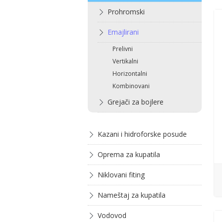
Prohromski
Emajlirani
Prelivni
Vertikalni
Horizontalni
Kombinovani
Grejači za bojlere
Kazani i hidroforske posude
Oprema za kupatila
Niklovani fiting
Nameštaj za kupatila
Vodovod