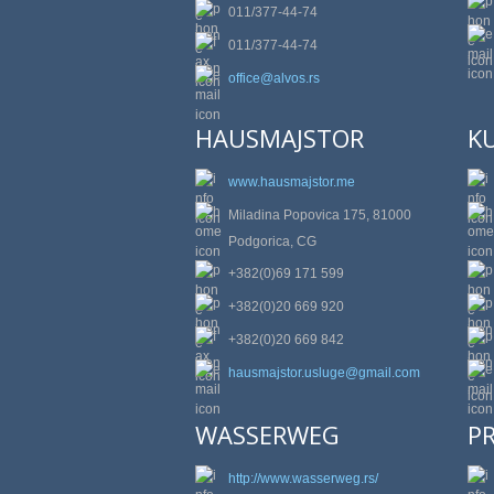
011/377-44-74
011/377-44-74
office@alvos.rs
HAUSMAJSTOR
K
www.hausmajstor.me
Miladina Popovica 175, 81000
Podgorica, CG
+382(0)69 171 599
+382(0)20 669 920
+382(0)20 669 842
hausmajstor.usluge@gmail.com
WASSERWEG
P
http://www.wasserweg.rs/