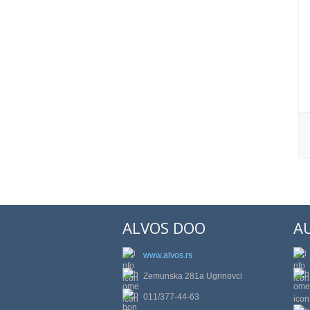
ALVOS DOO
A
www.alvos.rs
Zemunska 281a Ugrinovci
011/377-44-63